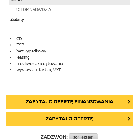
KOLOR NADWOZIA:
Zielony
CD
ESP
bezwypadkowy
leasing
możliwość kredytowania
wystawiam fakturę VAT
ZAPYTAJ O OFERTĘ FINANSOWANIA
ZAPYTAJ O OFERTĘ
ZADZWOŃ:
504 445 881