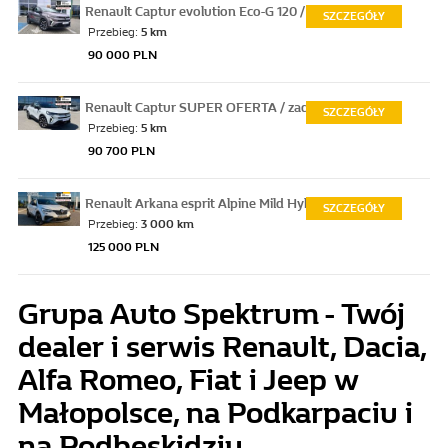
Renault
Captur
evolution Eco-G 120 / ZYSKAJ 11 200 ZŁ z fi
SZCZEGÓŁY
Przebieg:
5 km
90 000 PLN
Renault
Captur
SUPER OFERTA / zadzwoń po szczegóły !!!, 2
SZCZEGÓŁY
Przebieg:
5 km
90 700 PLN
Renault
Arkana
esprit Alpine Mild Hybrid 160 EDC | ZYSKUJE
SZCZEGÓŁY
Przebieg:
3 000 km
125 000 PLN
Grupa Auto Spektrum - Twój
dealer i serwis Renault, Dacia,
Alfa Romeo, Fiat i Jeep w
Małopolsce, na Podkarpaciu i
na Podbeskidziu