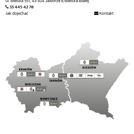
ul. Bielska 551, 43-384 Jaworze k/Bielska-Białej
33 445 42 78
Jak dojechać
Kontakt