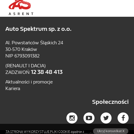
Auto Spektrum sp. z o.o.
Al. Powstańców Śląskich 24
30-570 Kraków
NIP 6793091382
(RENAULT I DACIA)
12 38 48 413
ZADZWOŃ
Aktualności i promocje
Kariera
Społeczności
Ukryj komunikat X
TA STRONA WYKORZYSTUJE PLIKI COOKIE zgodnie z
Polityka Prywatności
|
Polityka Cookie
|
Dla Sygnalisty
|
Procedura