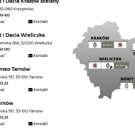
 i Dacia Kraków Bielany
7, 32-060 Kryspinów
09 40
hać
Kontakt
 i Dacia Wieliczka
łomska 26d, 32-020 Wieliczka
30 00
hać
Kontakt
omeo Tarnów
wska 197, 33-100 Tarnów
23 23
hać
Kontakt
arnów
wska 197, 33-100 Tarnów
23 23
hać
Kontakt