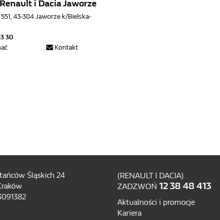
Renault i Dacia Jaworze
a 551, 43-384 Jaworze k/Bielska-
33 30
hać
Kontakt
tańców Śląskich 24
(RENAULT I DACIA)
12 38 48 413
Kraków
ZADZWOŃ
3091382
Aktualności i promocje
Kariera