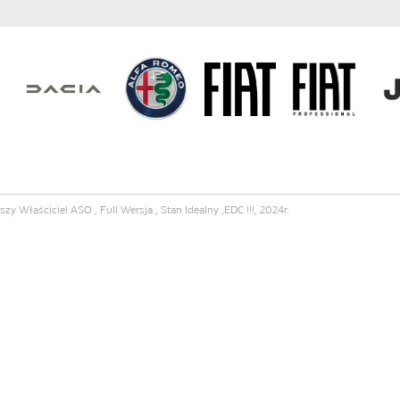
zy Właściciel ASO , Full Wersja , Stan Idealny ,EDC !!!, 2024r.