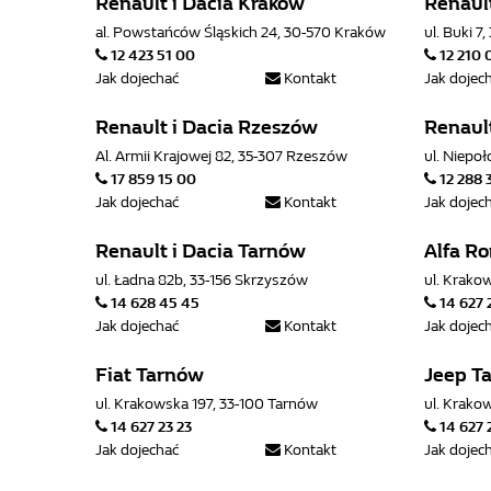
Renault i Dacia Kraków
Renault
al. Powstańców Śląskich 24, 30-570 Kraków
ul. Buki 
12 423 51 00
12 210 
Jak dojechać
Kontakt
Jak dojec
Renault i Dacia Rzeszów
Renault
Al. Armii Krajowej 82, 35-307 Rzeszów
ul. Niepo
17 859 15 00
12 288 
Jak dojechać
Kontakt
Jak dojec
Renault i Dacia Tarnów
Alfa R
ul. Ładna 82b, 33-156 Skrzyszów
ul. Krako
14 628 45 45
14 627 
Jak dojechać
Kontakt
Jak dojec
Fiat Tarnów
Jeep T
ul. Krakowska 197, 33-100 Tarnów
ul. Krako
14 627 23 23
14 627 
Jak dojechać
Kontakt
Jak dojec