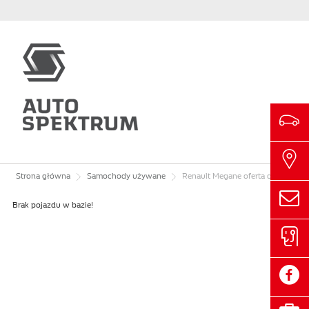
Strona główna
Samochody używane
Renault
Megane
oferta dealera/FV23/Limited EDC aut. 1.3TCe,czujniki,Android,full LED, 2021r.
Brak pojazdu w bazie!