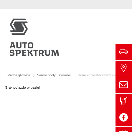
Strona główna
Samochody używane
Renault
master
oferta dealera/FV23/Master dCi L3H2 EXTRA, gwarancja 2026, 2023r.
Brak pojazdu w bazie!